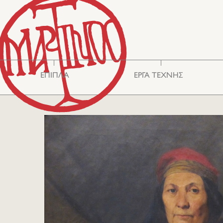
ΕΠΙΠΛΑ
ΕΡΓΑ ΤΕΧΝΗΣ
Βιτρίνες - Έπιπλα
Ασιατική Τέχνη
Αποθήκευσης
Καθρέφτες
Καθίσματα
Κεντήματα
Τραπέζια
Διάφορα
Κομμόντ
Γυαλιά
Γραφεία-Σκρίνια
Ασημικά
Κασέλες
Κεραμικά
Φωτισμός
Κουτιά
Φιλελληνικά
Χαλιά-Κιλίμια