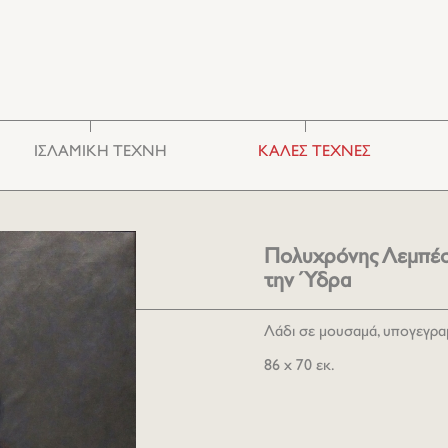
ΙΣΛΑΜΙΚΗ ΤΕΧΝΗ
ΚΑΛΕΣ ΤΕΧΝΕΣ
Κεραμικά & Γυαλιά
Φωτογραφία
Κεντήματα
Χαρακτική
Έπιπλα
Ζωγραφική
Πoλυχρόνης Λεμπέση
Διάφορα
Γλυπτική
την Ύδρα
Λάδι σε μουσαμά, υπογεγραμ
86 x 70 εκ.