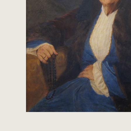
Ρολόγια
Παραδοσιακή Τέχνη
Ξυλόγλυπτα