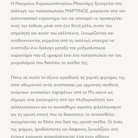
Η Νικομάχη Καρακωστάνογλου-Μπουτάρη ξεναγείται στη
συλλογή του παλαιοπωλείου ΜΑΡΤΙΝΟΣ, μαγεύεται από τον
εκλεκτικιστικό χαρακτήρα του και επιχειρεί να προσεγγίσει
αυτή την έκθεση μέσα από ένα διττό ρόλο, αυτόν του
επιμελητή και αυτόν του καλλιτέχνη. Ξεχωρίζοντας και
αναδεικνύοντας κομμάτια από τη συλλογή επιχειρεί να
αναπτύξει ένα διάλογο μεταξύ του μαξιμαλιστικού
χαρακτήρα που εξ ορισμού έχει ένα παλαιοπωλείο και του
μινιμαλισμού που διαπνέει τα σχέδια της.
Πάνω σε αυτόν το άξονα εγκαθιστά τις γυμνές φιγούρες της
στον οθωμανικό οντά, αναπτύσσει μια αρμονική σύνθεση
ανόμοιων γυναικείων πορτρέτων από το 19ο αιώνα ως
σήμερα, ενώ γοητευμένη από την πληθωρικότητα των
«ελληνιστικών» και το συναίσθημα ακραίου φιλελληνισμού
για τη χρυσή εποχή που τα διακατέχει, τα ανασυνθέτει
ακουμπώντας τα δίπλα στα δικά της χρυσά σχέδια. Οι λιτές
της φόρμες, τρισδιάστατες και διάφανες, ξεχειλίζουν από
έντονα χρώματα αποκαλύπτοντας έτσι έναν αθέατο