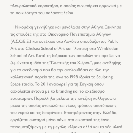
πλουραλιστικό χαρακτήρα, ο οποίος συνυπάρχει αρμονικά με
τη ποικιλότητα του παλαιοπωλείου.
Η Νικομάχη γεννήθηκε και μεγάλωσε στην Αθήνα. Ξεκίνησε
τις σπουδές της στο Οικονομικό Πανεπιστήμιο Αθηνών
(Α.Σ.Ο.Ε.Ε.) και συνέχισε στο Λονδίνο σπουδάζοντας Public
Art στο Chelsea School of Art και Γλυπτική στο Wimbledon
School of Art. Κατά τη διάρκεια των σπουδών της αρχίζει να
ζυμώνεται η ιδέα της “Γλυπτικής του Χώρου”, μιας αντίληψης
για το σχεδιασμό που θα την ακολουθήσει σε όλη την
καλλιτεχνική πορεία της, ενώ το 1998 ιδρύει το Sculpting
Space studio. Το 2011 αναχωρεί για τη Σαγκάη όπου
ασχολείται έντονα με το branding και το σχεδιασμό
εστιατορίων. Παράλληλα μελετά την κινέζικη καλλιγραφία
μέσω της οποίας ανακαλύπτει νέους τρόπους αποτύπωσης
του νερού και τις διαφάνειας. Επιστρέφοντας στην Ελλάδα,
εργάζεται αυστηρά μόνο πάνω στα εικαστικά της έργα,
πειραματιζόμενη με τη μεγάλη κλίμακα αλλά και τα νέα υλικά