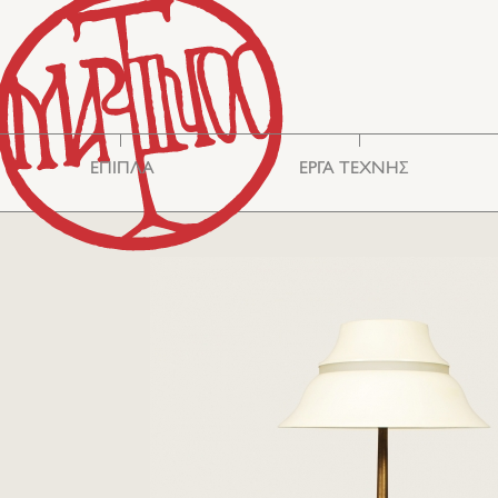
ΕΠΙΠΛΑ
ΕΡΓΑ ΤΕΧΝΗΣ
Βιτρίνες - Έπιπλα
Ασιατική Τέχνη
Αποθήκευσης
Καθρέφτες
Καθίσματα
Κεντήματα
Τραπέζια
Διάφορα
Κομμόντ
Γυαλιά
Γραφεία-Σκρίνια
Ασημικά
Κασέλες
Κεραμικά
Φωτισμός
Κουτιά
Φιλελληνικά
Χαλιά-Κιλίμια