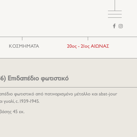
Φόρμα
αναζήτησης
ΚΟΣΜΗΜΑΤΑ
20ος - 21ος ΑΙΩΝΑΣ
Ethnic
Ευρωπαϊκά
Παραδοσιακά
986) Επιδαπέδιο φωτιστικό
δαπέδιο φωτιστικό από πατιναρισμένο μέταλλο και abat-jour
γυαλί, c. 1939-1945.
 βάσης 45 εκ.