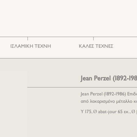
ΙΣΛΑΜΙΚΗ ΤΕΧΝΗ
ΚΑΛΕΣ ΤΕΧΝΕΣ
Κεραμικά & Γυαλιά
Φωτογραφία
Κεντήματα
Χαρακτική
Έπιπλα
Ζωγραφική
Jean Perzel (1892-1
Διάφορα
Γλυπτική
Jean Perzel (1892-1986) Επι
από λακαρισμένο μέταλλο και 
Υ 175, Ø abat-jour 65 εκ., Ø