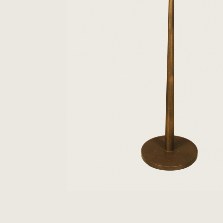
Ρολόγια
Παραδοσιακή Τέχνη
Ξυλόγλυπτα