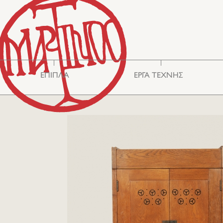
ΕΠΙΠΛΑ
ΕΡΓΑ ΤΕΧΝΗΣ
Βιτρίνες - Έπιπλα
Ασιατική Τέχνη
Αποθήκευσης
Καθρέφτες
Καθίσματα
Κεντήματα
Τραπέζια
Διάφορα
Κομμόντ
Γυαλιά
Γραφεία-Σκρίνια
Ασημικά
Κασέλες
Κεραμικά
Φωτισμός
Κουτιά
Φιλελληνικά
Χαλιά-Κιλίμια