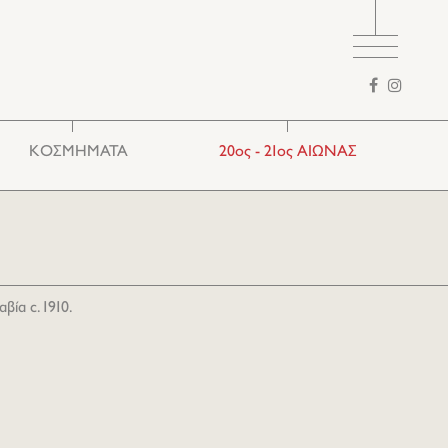
Φόρμα
αναζήτησης
ΚΟΣΜΗΜΑΤΑ
20ος - 21ος ΑΙΩΝΑΣ
Ethnic
Ευρωπαϊκά
Παραδοσιακά
βία c. 1910.