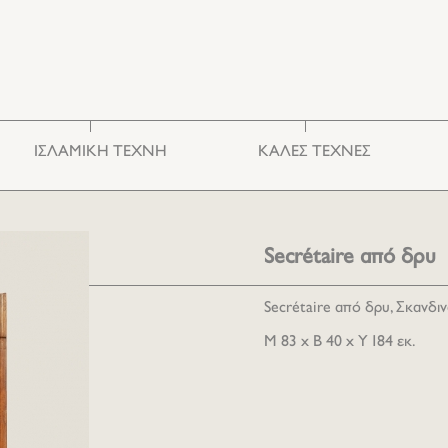
ΙΣΛΑΜΙΚΗ ΤΕΧΝΗ
ΚΑΛΕΣ ΤΕΧΝΕΣ
Κεραμικά & Γυαλιά
Φωτογραφία
Κεντήματα
Χαρακτική
Έπιπλα
Ζωγραφική
Secrétaire από δρυ
Διάφορα
Γλυπτική
Secrétaire από δρυ, Σκανδινα
M 83 x B 40 x Υ 184 εκ.