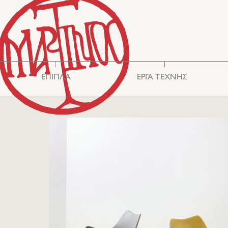
ΕΠΙΠΛΑ
ΕΡΓΑ ΤΕΧΝΗΣ
Βιτρίνες - Έπιπλα
Ασιατική Τέχνη
Αποθήκευσης
Καθρέφτες
Καθίσματα
Κεντήματα
Τραπέζια
Διάφορα
Κομμόντ
Γυαλιά
Γραφεία-Σκρίνια
Ασημικά
Κασέλες
Κεραμικά
Φωτισμός
Κουτιά
Φιλελληνικά
Χαλιά-Κιλίμια