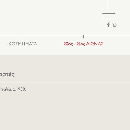
Φόρμα
αναζήτησης
ΚΟΣΜΗΜΑΤΑ
20ος - 21ος ΑΙΩΝΑΣ
Ethnic
Ευρωπαϊκά
Παραδοσιακά
ιστές
ταλία, c. 1950.