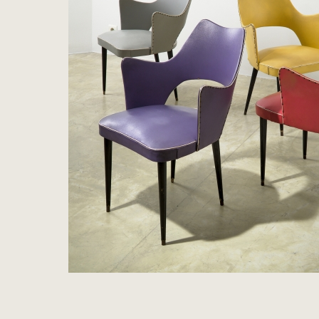
Ρολόγια
Παραδοσιακή Τέχνη
Ξυλόγλυπτα