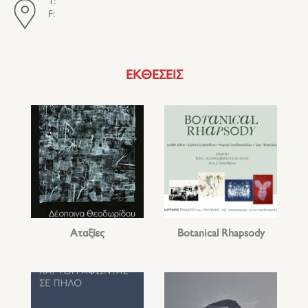
T:
F:
ΕΚΘΕΣΕΙΣ
Αταξίες
Botanical Rhapsody