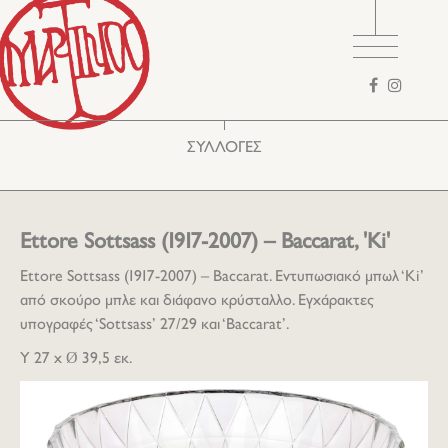
Φόρμα
αναζήτησης
ΣΥΛΛΟΓΕΣ
Ettore Sottsass (1917-2007) – Baccarat, 'Ki'
Ettore Sottsass (1917-2007) – Baccarat. Εντυπωσιακό μπωλ ‘Ki’
από σκούρο μπλε και διάφανο κρύσταλλο. Εγχάρακτες
υπογραφές ‘Sottsass’ 27/29 και ‘Baccarat’.
Υ 27 x Ø 39,5 εκ.