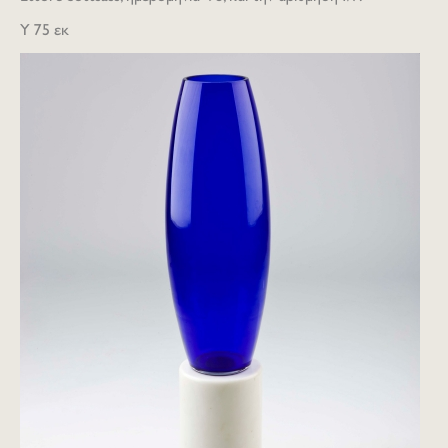
Y 75 εκ