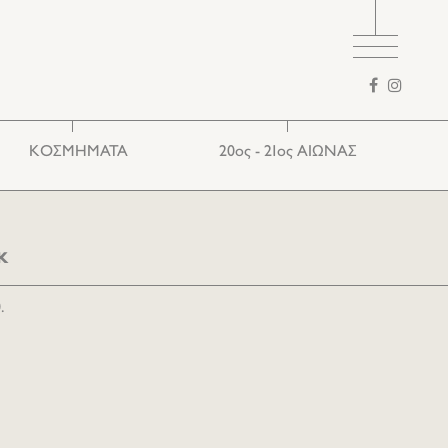
Φόρμα
αναζήτησης
ΚΟΣΜΗΜΑΤΑ
20ος - 21ος ΑΙΩΝΑΣ
Ethnic
Ευρωπαϊκά
Παραδοσιακά
κ
.