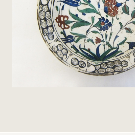
Ρολόγια
Παραδοσιακή Τέχνη
Ξυλόγλυπτα