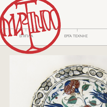
ΕΠΙΠΛΑ
ΕΡΓΑ ΤΕΧΝΗΣ
Βιτρίνες - Έπιπλα
Ασιατική Τέχνη
Αποθήκευσης
Καθρέφτες
Καθίσματα
Κεντήματα
Τραπέζια
Διάφορα
Κομμόντ
Γυαλιά
Γραφεία-Σκρίνια
Ασημικά
Κασέλες
Κεραμικά
Φωτισμός
Κουτιά
Φιλελληνικά
Χαλιά-Κιλίμια