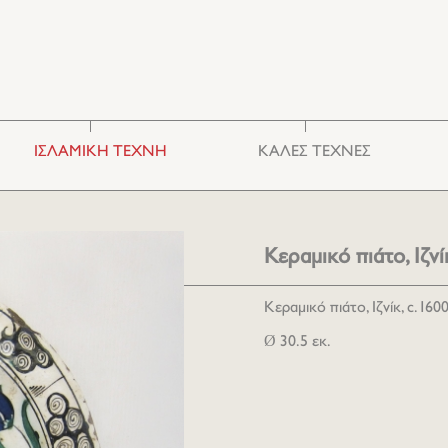
ΙΣΛΑΜΙΚΗ ΤΕΧΝΗ
ΚΑΛΕΣ ΤΕΧΝΕΣ
Κεραμικά & Γυαλιά
Φωτογραφία
Κεντήματα
Χαρακτική
Έπιπλα
Ζωγραφική
Κεραμικό πιάτο, Ιζνί
Διάφορα
Γλυπτική
Κεραμικό πιάτο, Ιζνίκ, c. 1600
Ø 30.5 εκ.