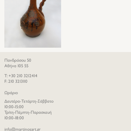
Πανδρόσου 50
Αθήνα 105 55
T: +30 210 3212414
F: 210 3213110
Ωράριο
Δευτέρα-Τετάρτη-Σάββατο
10:00-15:00
Τρίτη-Πέμπτη-Παρασκευή
10:00-18:00
info@martinosart.gr